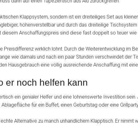
 muss dann auf einen Tapeziertisch aus Alu zurückgreifen.
aktischen Klappsystem, sondern ist ein dreiteiliges Set aus klein
glebiger, höhenverstellbar und durch das dreiteilige Tischsystem 
 diesem Anschaffungspreis sind diese fast doppelt so teuer wie e
he Preisdifferenz wirklich lohnt. Durch die Weiterentwicklung im B
ange wie damals und nach ein paar Stunden verschwindet der Tis
 den Hausgebrauch eine völlig ausreichende Anschaffung mit eine
o er noch helfen kann
rtisch ein genialer Helfer und eine lohnenswerte Investition sein
 Ablagefläche für ein Buffet, einen Geburtstag oder eine Grillpart
e echte Alternative zu manch unhandlichem Klapptisch. Er nimmt 