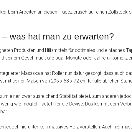
ker beim Arbeiten an diesem Tapeziertisch auf einen Zollstock o
s – was hat man zu erwarten?
igneten Produkten und Hilfsmitteln für optimales und einfaches T
 und seinem Geschmack alle paar Monate oder Jahre unkomplizie
ntegrierter Massskala hat Roller nun dafür gesorgt, dass auch da
h ist mit seinen Maßen von 295 x 58 x 72 cm für alle üblichen St
zum einen zwar ausreichend Stabilität bietet, zum anderen jedoch 
so wenig wie möglich, lautet hier die Devise. Das kommt dem Verbr
bar.
sich jedoch hierunter kein massives Holz vorstellen. Auch hier m