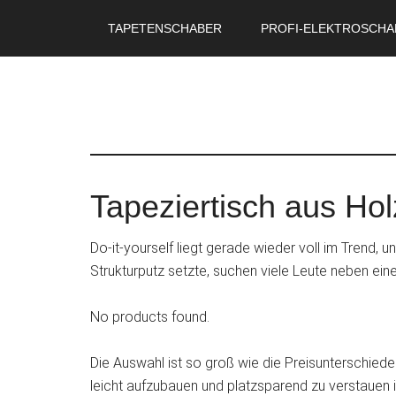
Skip
TAPETENSCHABER
PROFI-ELEKTROSCHA
to
main
content
Tapeziertisch aus Hol
Do-it-yourself liegt gerade wieder voll im Tren
Strukturputz setzte, suchen viele Leute neben ei
No products found.
Die Auswahl ist so groß wie die Preisunterschiede
leicht aufzubauen und platzsparend zu verstauen i